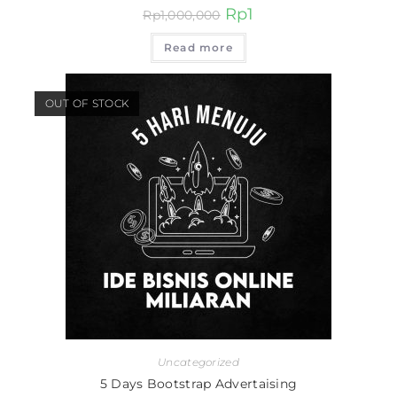
Rp
1
Rp
1,000,000
Read more
OUT OF STOCK
Uncategorized
5 Days Bootstrap Advertaising