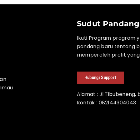
Sudut Pandang 
Ikuti Program program y
pandang baru tentang ba
memperoleh profit yang
Hubungi Support
kan
dimau
Alamat : Jl Tibubeneng, 
Kontak : 082144304043