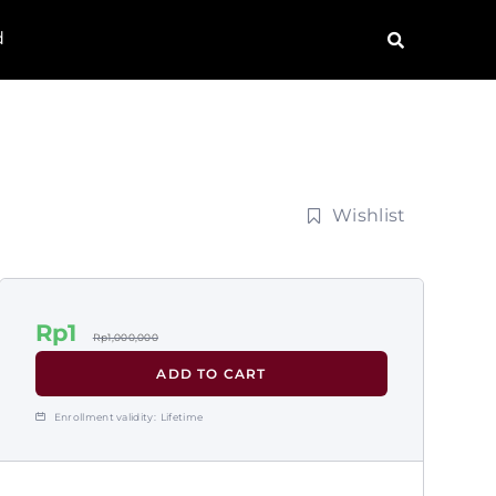
d
Wishlist
Rp
1
Rp
1,000,000
ADD TO CART
Enrollment validity:
Lifetime